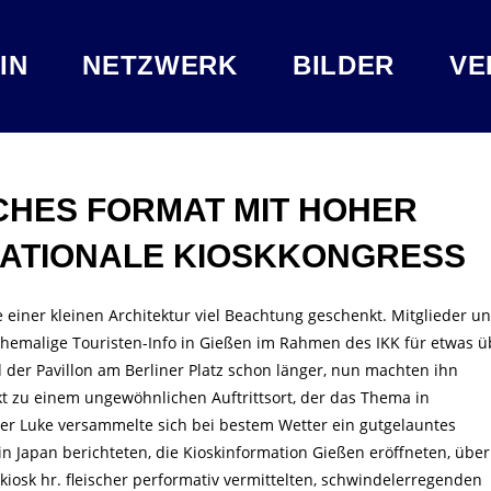
IN
NETZWERK
BILDER
VE
CHES FORMAT MIT HOHER
RNATIONALE KIOSKKONGRESS
 einer kleinen Architektur viel Beachtung geschenkt. Mitglieder u
ehemalige Touristen-Info in Gießen im Rahmen des IKK für etwas ü
 der Pavillon am Berliner Platz schon länger, nun machten ihn
t zu einem ungewöhnlichen Auftrittsort, der das Thema in
der Luke versammelte sich bei bestem Wetter ein gutgelauntes
in Japan berichteten, die Kioskinformation Gießen eröffneten, über
osk hr. fleischer performativ vermittelten, schwindelerregenden